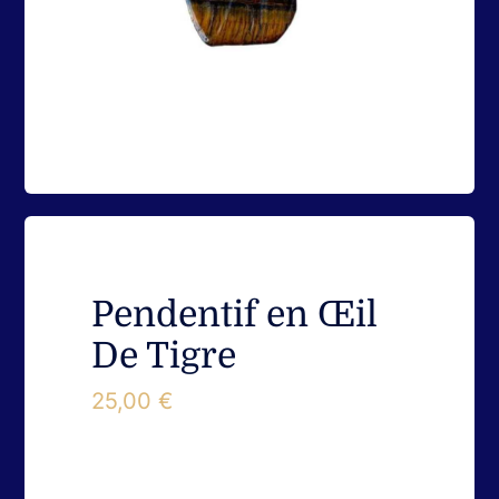
Coffrets
Encens & Fumigation
Pierres – Minéraux
Roll-on et Minéraux
Pendentif en Œil
De Tigre
Ecrin de Protection
25,00
€
Objets Divers