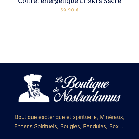
Coffret énergétique Chakra Sacré
59,90
€
Boutique ésotérique et spirituelle, Minéraux,
Encens Spirituels, Bougies, Pendules, Box….