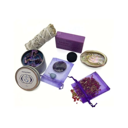
Coffrets
Encens & Fumigation
Pierres – Minéraux
Roll-on et Minéraux
Ecrin de Protection
Objets Divers