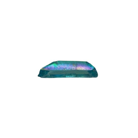
Coffrets
Encens & Fumigation
Pierres – Minéraux
Roll-on et Minéraux
Ecrin de Protection
Objets Divers