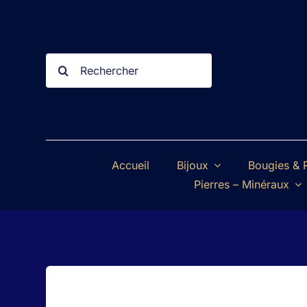
Passer
au
contenu
Rechercher:
Accueil
Bijoux
Bougies & R
Pierres – Minéraux