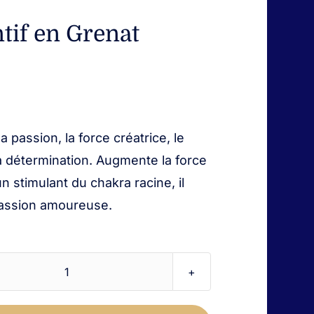
tif en Grenat
la passion, la force créatrice, le
a détermination. Augmente la force
 un stimulant du chakra racine, il
passion amoureuse.
quantité
de