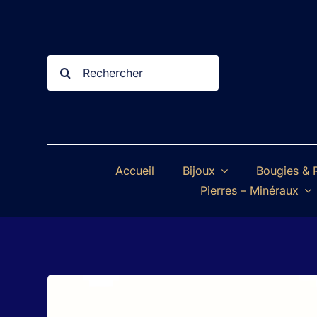
Passer
au
contenu
Rechercher:
Accueil
Bijoux
Bougies & R
Pierres – Minéraux