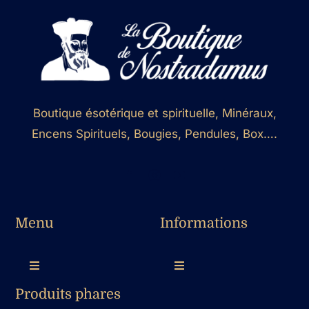
Boutique ésotérique et spirituelle, Minéraux,
Encens Spirituels, Bougies, Pendules, Box….
Menu
Informations
Toggle
Toggle
Navigation
Navigation
Produits phares
Accueil
Mon compte