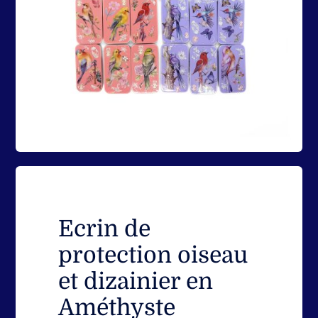
Coffrets
Encens & Fumigation
Pierres – Minéraux
Roll-on et Minéraux
Ecrin de
Ecrin de Protection
protection oiseau
et dizainier en
Objets Divers
Améthyste