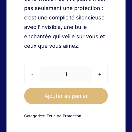
pas seulement une protection :
c’est une complicité silencieuse
avec l’invisible, une bulle
enchantée qui veille sur vous et
ceux que vous aimez.
quantité
de
Ecrin
Ajouter au panier
de
protection
Categories:
Ecrin de Protection
oiseau
et