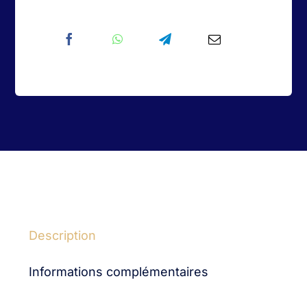
dizainier
en
Améthyste
Description
Informations complémentaires