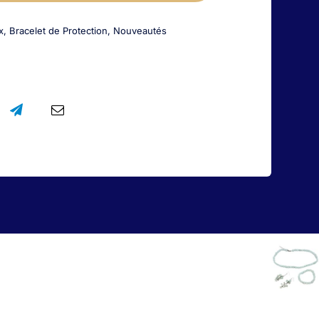
Améthyste
x
,
Bracelet de Protection
,
Nouveautés
et
Médaille
de
Saint
Michel