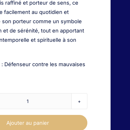
ois raffiné et porteur de sens, ce
te facilement au quotidien et
 son porteur comme un symbole
n et de sérénité, tout en apportant
ntemporelle et spirituelle à son
: Défenseur contre les mauvaises
quantité
de
Bracelet
Ajouter au panier
en