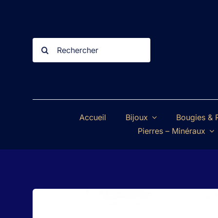
Passer
au
contenu
Rechercher:
Accueil
Bijoux
Bougies & R
Pierres – Minéraux