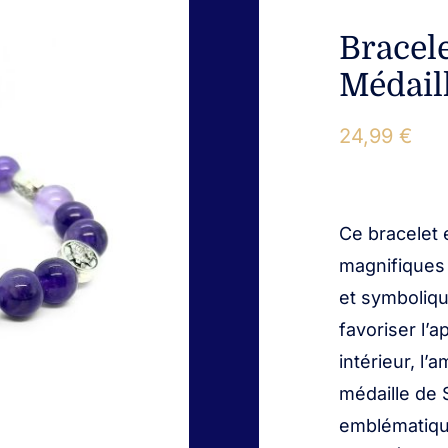
Bracel
Médail
24,99
€
Ce bracelet 
magnifiques 
et symboliqu
favoriser l’a
intérieur, l
médaille de 
emblématique